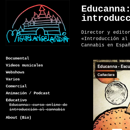
Educanna
introduc
Director y edito
«Introducción al
Cannabis en Espa
Documental
Videos musicales
Webshows
Varios
Miguelangelandia
Comercial
Animación / Podcast
Educativo
Educanna: curso online de
introducción al cannabis
About (Bio)