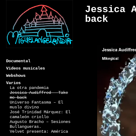
Jessica 
back
Documental
Videos musicales
Webshows
Varios
La otra pandemia
Miguelangelandia
Jessica Audiffred – Take
me back
Universo Fantasma – El
muslo divino
José Trinidad Márquez: El
camaleón criollo
Augusto Bracho – Sesiones
Bullangueras.
Velvet presenta: América