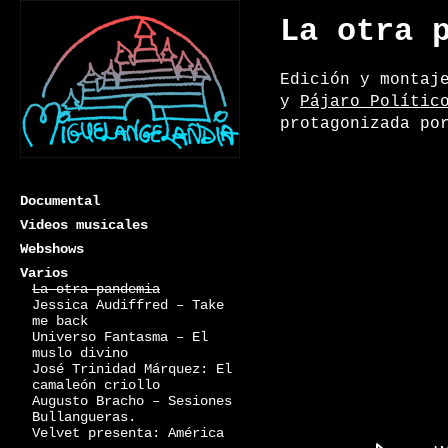
La otra 
Edición y montaj
y
Pájaro Polític
protagonizada p
Documental
Videos musicales
Webshows
Varios
La otra pandemia
Miguelangelandia
Jessica Audiffred – Take
me back
Universo Fantasma – El
muslo divino
José Trinidad Márquez: El
camaleón criollo
Augusto Bracho – Sesiones
Bullangueras.
Velvet presenta: América