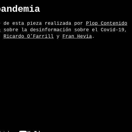
pandemia
e de esta pieza realizada por
Plop Contenido
o
sobre la desinformación sobre el Covid-19,
or
Ricardo O’Farrill
y
Fran Hevia
.