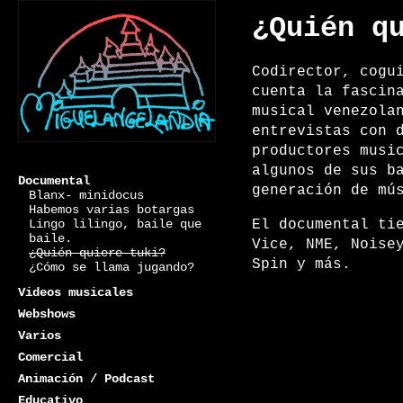
¿Quién q
Codirector, cogu
cuenta la fascin
musical venezola
entrevistas con 
productores musi
algunos de sus b
Documental
generación de mú
Blanx- minidocus
Habemos varias botargas
Lingo lilingo, baile que
El documental ti
baile.
Vice, NME, Noise
¿Quién quiere tuki?
Miguelangelandia
Spin y más.
¿Cómo se llama jugando?
Videos musicales
Webshows
Varios
Comercial
Animación / Podcast
Educativo