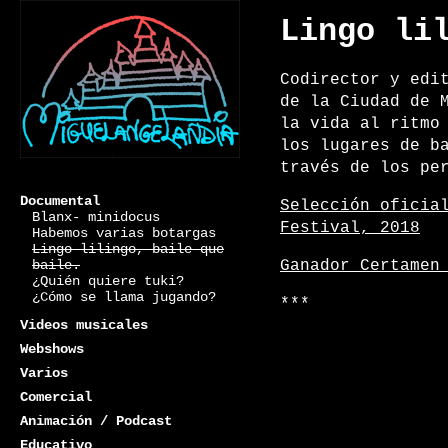
Lingo li
Codirector y edi
de la Ciudad de 
la vida al ritmo
los lugares de b
través de los pe
Documental
Selección oficia
Blanx- minidocus
Festival, 2018
Habemos varias botargas
Lingo lilingo, baile que
baile.
Ganador Certamen
¿Quién quiere tuki?
Miguelangelandia
¿Cómo se llama jugando?
***
Videos musicales
Webshows
Varios
Comercial
Animación / Podcast
Educativo