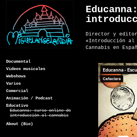
Educanna
introduc
Director y edito
«Introducción al
Cannabis en Espa
Documental
Videos musicales
Webshows
Varios
Miguelangelandia
Comercial
Animación / Podcast
Educativo
Educanna: curso online de
introducción al cannabis
About (Bio)