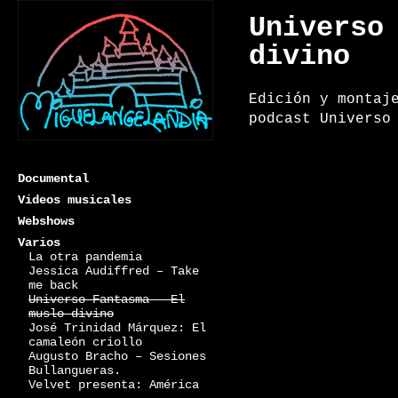
Universo
divino
Edición y montaj
podcast Universo
Documental
Videos musicales
Webshows
Varios
La otra pandemia
Miguelangelandia
Jessica Audiffred – Take
me back
Universo Fantasma – El
muslo divino
José Trinidad Márquez: El
camaleón criollo
Augusto Bracho – Sesiones
Bullangueras.
Velvet presenta: América