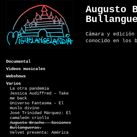
Augusto 
Bullangu
Cámara y edición
conocido en los 
Documental
Videos musicales
Webshows
Varios
La otra pandemia
Miguelangelandia
Jessica Audiffred – Take
me back
Universo Fantasma – El
muslo divino
José Trinidad Márquez: El
camaleón criollo
Augusto Bracho – Sesiones
Bullangueras.
Velvet presenta: América