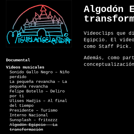
Algodón 
transfor
Videoclips que d
Egipcio. El vide
como Staff Pick.
Además, como par
Documental
conceptualizació
Videos musicales
Sonido Gallo Negro – Niño
perdido
La pequeña revancha – La
pequeña revancha
Miguelangelandia
Felipe Botello – Deliro
por ti
Ulises Hadjis – Al final
del tiempo
Presidente – Turismo
Interno Nacional
Sunsplash – fritozzz
Algodón Egipcio – La
transformación